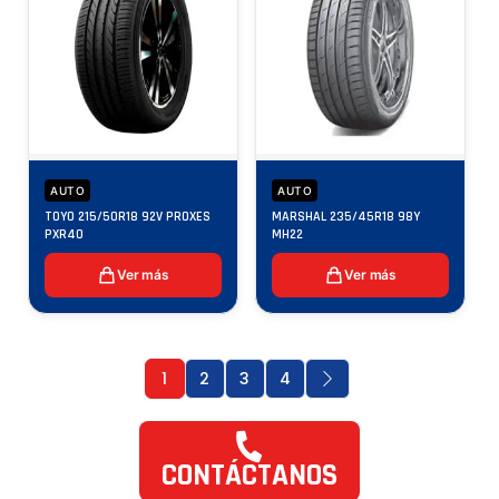
AUTO
AUTO
TOYO 215/50R18 92V PROXES
MARSHAL 235/45R18 98Y
PXR40
MH22
Ver más
Ver más
1
2
3
4
CONTÁCTANOS