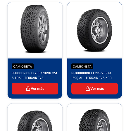
CAMIONETA
CAMIONETA
BFGOODRICH LT265/70R18 124
BFGOODRICH LT295/70R18
S TRAIL-TERRAIN T/A
129Q ALL-TERRAIN T/A KO3
Ver más
Ver más