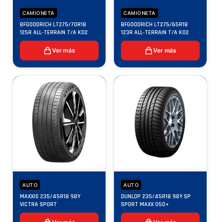
CAMIONETA
CAMIONETA
BFGOODRICH LT275/70R18
BFGOODRICH LT275/65R18
125R ALL-TERRAIN T/A KO2
123R ALL-TERRAIN T/A KO2
Ver más
Ver más
AUTO
AUTO
MAXXIS 235/45R18 98Y
DUNLOP 235/45R18 98Y SP
VICTRA SPORT
SPORT MAXX 050+