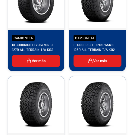
CAMIONETA
CAMIONETA
BFGOODRICH LT285/70R18
BFGOODRICH LT285/65R18
127R ALL-TERRAIN T/A KO3
125R ALL-TERRAIN T/A KO2
Ver más
Ver más