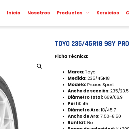
Inicio
Nosotros
Productos
Servicios
C
TOYO 235/45R18 98Y PR
Ficha Técnica:
Marca:
Toyo
Medida:
235/45R18
Modelo:
Proxes Sport
Ancho de sección:
235/23.5
Diámetro total:
669/66.9
Perfil:
45
Diámetro Aro:
18/45.7
Ancho de Aro:
7.50–8.50
Runflat:
No
Rango de velocidad:
Y (30