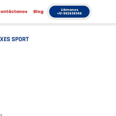
Llámanos
ontáctanos
Blog
+51 992638366
OXES SPORT
0)