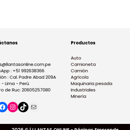
áctanos
Productos
Auto
s@llantasonline.com.pe
Camioneta
App : +51 992638366
Camión
ión : Cal. Padre Abad 209A
Agrícola
 - Lima - Perú
Maquinaria pesada
o de Ruc: 20605257080
Industriales
Minería
2026 © | LLANTAS ONLINE - Páginas Emprende