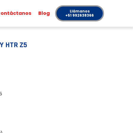
Llámanos
ontáctanos
Blog
+51 992638366
Y HTR Z5
5
0)