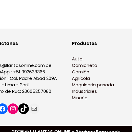
áctanos
Productos
Auto
s@llantasonline.com.pe
Camioneta
App : +51 992638366
Camión
ión : Cal. Padre Abad 209A
Agrícola
 - Lima - Perú
Maquinaria pesada
o de Ruc: 20605257080
Industriales
Minería
2026 © | LLANTAS ONLINE - Páginas Emprende