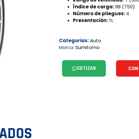
Índice de carga:
98 (750)
Número de pliegues:
4
Presentación:
TL
Categorias:
Auto
Marca:
Sumitomo
COTIZAR
CON
NADOS