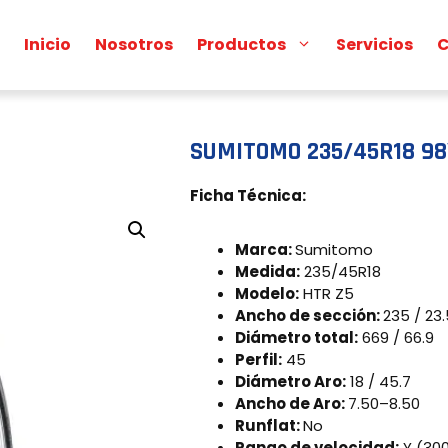
Inicio
Nosotros
Productos
Servicios
C
SUMITOMO 235/45R18 98
Ficha Técnica:
Marca:
Sumitomo
Medida:
235/45R18
Modelo:
HTR Z5
Ancho de sección:
235 / 23.
Diámetro total:
669 / 66.9
Perfil:
45
Diámetro Aro:
18 / 45.7
Ancho de Aro:
7.50–8.50
Runflat:
No
Rango de velocidad:
Y (30