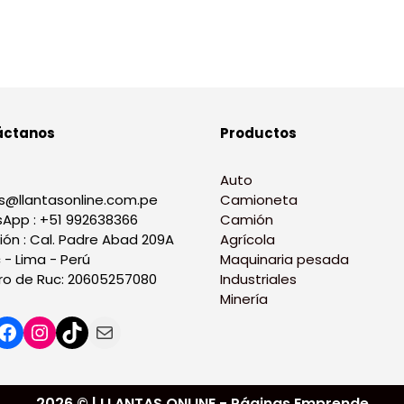
áctanos
Productos
Auto
s@llantasonline.com.pe
Camioneta
App : +51 992638366
Camión
ión : Cal. Padre Abad 209A
Agrícola
 - Lima - Perú
Maquinaria pesada
o de Ruc: 20605257080
Industriales
Minería
2026 © | LLANTAS ONLINE - Páginas Emprende