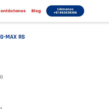
Llámanos
ontáctanos
Blog
+51 992638366
 G-MAX RS
5)
0)