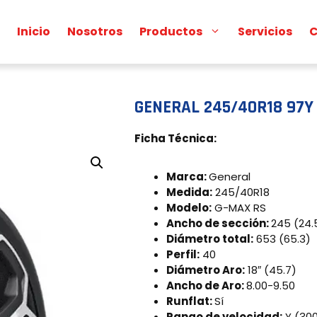
Inicio
Nosotros
Productos
Servicios
C
GENERAL 245/40R18 97Y
Ficha Técnica:
Marca:
General
Medida:
245/40R18
Modelo:
G-MAX RS
Ancho de sección:
245 (24.
Diámetro total:
653 (65.3)
Perfil:
40
Diámetro Aro:
18″ (45.7)
Ancho de Aro:
8.00-9.50
Runflat:
Sí
Rango de velocidad:
Y (30