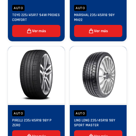
AUTO
AUTO
TOYO 225/45R17 94W PROXES
MARSHAL 235/45R18 98Y
COMFORT
MH22
Ver más
Ver más
AUTO
AUTO
PIRELLI 235/45R18 98Y P
LING LONG 235/45R18 98Y
ZERO
SPORT MASTER