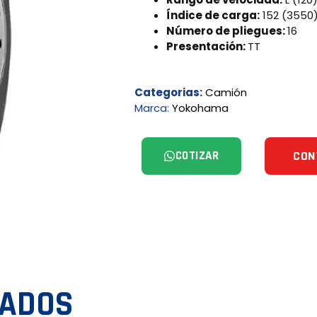
Índice de carga:
152 (3550
Número de pliegues:
16
Presentación:
TT
Categorias:
Camión
Marca:
Yokohama
COTIZAR
CON
NADOS