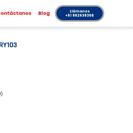
Llámanos
ontáctanos
Blog
+51 992638366
RY103
0)
)
)