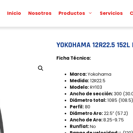
Inicio
Nosotros
Productos
Servicios
C
YOKOHAMA 12R22.5 152L 
Ficha Técnica:
Marca:
Yokohama
Medida:
12R22.5
Modelo:
RY103
Ancho de sección:
300 (30.
Diámetro total:
1085 (108.5
Perfil:
80
Diámetro Aro:
22.5″ (57.2)
Ancho de Aro:
8.25-9.75
Runflat:
No
Rango de velocidad:
L (120