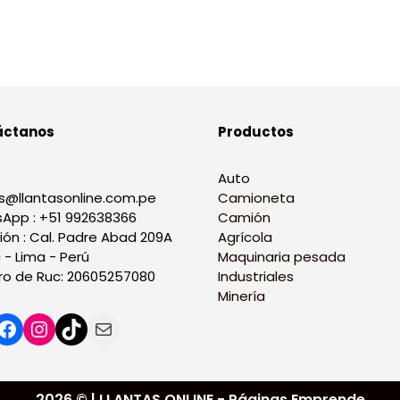
áctanos
Productos
Auto
s@llantasonline.com.pe
Camioneta
App : +51 992638366
Camión
ión : Cal. Padre Abad 209A
Agrícola
 - Lima - Perú
Maquinaria pesada
o de Ruc: 20605257080
Industriales
Minería
2026 © | LLANTAS ONLINE - Páginas Emprende