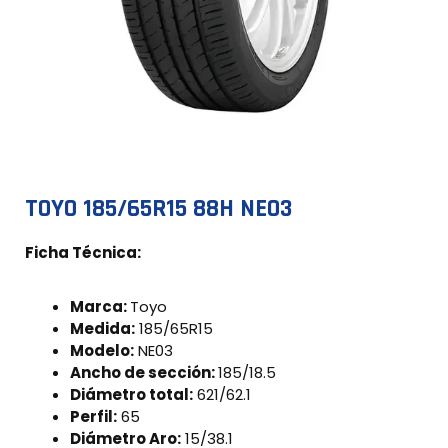
TOYO 185/65R15 88H NE03
Ficha Técnica:
Marca:
Toyo
Medida:
185/65R15
Modelo:
NE03
Ancho de sección:
185/18.5
Diámetro total:
621/62.1
Perfil:
65
Diámetro Aro:
15/38.1