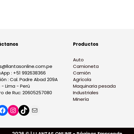
áctanos
Productos
Auto
s@llantasonline.com.pe
Camioneta
App : +51 992638366
Camión
ión : Cal. Padre Abad 209A
Agrícola
 - Lima - Perú
Maquinaria pesada
o de Ruc: 20605257080
Industriales
Minería
2026 © | LLANTAS ONLINE - Páginas Emprende