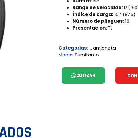
Runflat:
No
Rango de velocidad:
R (190
Índice de carga:
107 (975)
Número de pliegues:
10
Presentación:
TL
Categorias:
Camioneta
Marca:
Sumitomo
COTIZAR
CON
NADOS