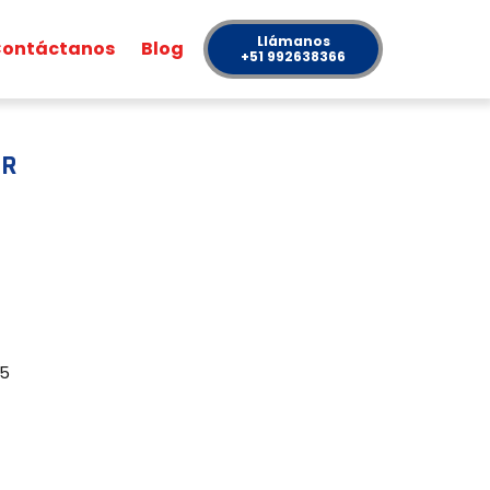
Llámanos
ontáctanos
Blog
+51 992638366
1R
.5