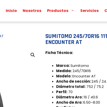
Inicio
Nosotros
Productos
Servicios
C
SUMITOMO 245/70R16 11
AT
ENCOUNTER AT
Ficha Técnica:
Marca:
Sumitomo
Medida:
245/70R16
Modelo:
Encounter AT
Ancho de sección:
245 / 24
Diámetro total:
752 / 75.2
Perfil:
70
Diámetro Aro:
16 / 40.6
Ancho de Aro:
6.50–8.00