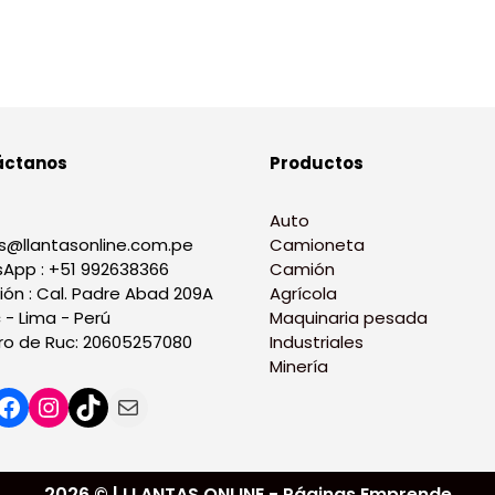
áctanos
Productos
Auto
s@llantasonline.com.pe
Camioneta
App : +51 992638366
Camión
ión : Cal. Padre Abad 209A
Agrícola
 - Lima - Perú
Maquinaria pesada
o de Ruc: 20605257080
Industriales
Minería
2026 © | LLANTAS ONLINE - Páginas Emprende