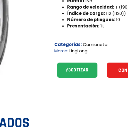
Runflat:
No
Rango de velocidad:
T (190
Índice de carga:
112 (1120))
Número de pliegues:
10
Presentación:
TL
Categorias:
Camioneta
Marca:
LingLong
COTIZAR
CON
NADOS