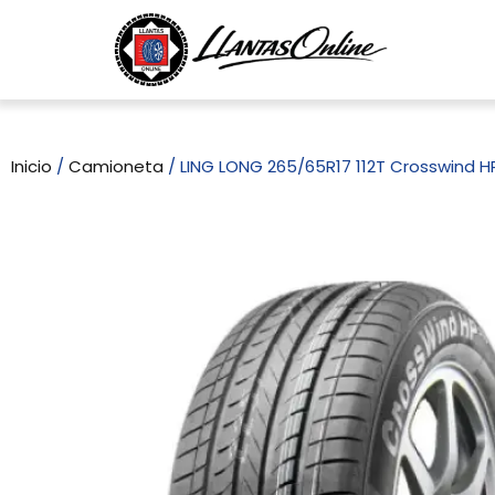
Inicio
/
Camioneta
/ LING LONG 265/65R17 112T Crosswind H