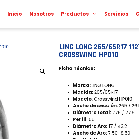
Inicio
Nosotros
Productos
Servicios
C
LING LONG 265/65R17 112
P010
CROSSWIND HP010
Ficha Técnica:
Marca:
LING LONG
Medida:
265/65R17
Modelo:
Crosswind HP010
Ancho de sección:
265 / 26.
Diámetro total:
776 / 77.6
Perfil:
65
Diámetro Aro:
17 / 43.2
Ancho de Aro:
7.50–8.50