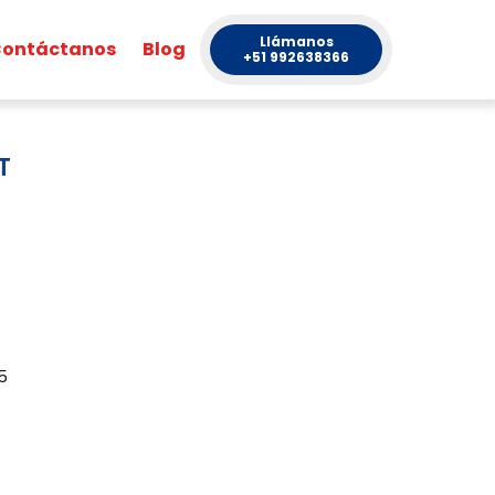
Llámanos
ontáctanos
Blog
+51 992638366
T
5