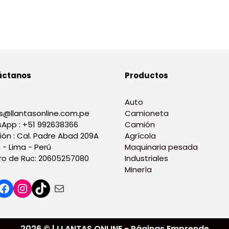
áctanos
Productos
Auto
s@llantasonline.com.pe
Camioneta
App : +51 992638366
Camión
ión : Cal. Padre Abad 209A
Agrícola
 - Lima - Perú
Maquinaria pesada
o de Ruc: 20605257080
Industriales
Minería
2026 © | LLANTAS ONLINE - Páginas Emprende