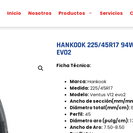
Inicio
Nosotros
Productos
Servicios
C
HANKOOK 225/45R17 94W
EVO2
Ficha Técnica:
Marca:
Hankook
Medida:
225/45R17
Modelo:
Ventus V12 evo2
Ancho de sección(mm/m
Diámetro total(mm/cm):
Perfil:
45
Diámetro aro (pulg/cm):
1
Ancho de Aro:
7.50-8.50