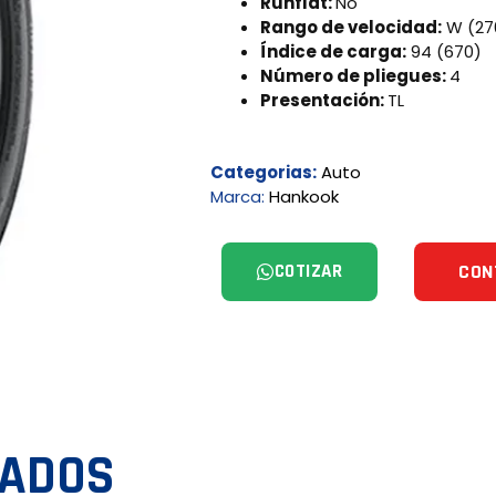
Runflat:
No
Rango de velocidad:
W (27
Índice de carga:
94 (670)
Número de pliegues:
4
Presentación:
TL
Categorias:
Auto
Marca:
Hankook
COTIZAR
CON
NADOS