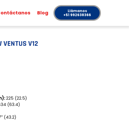
Llámanos
ontáctanos
Blog
+51 992638366
 VENTUS V12
m):
225 (22.5)
634 (63.4)
7″ (43.2)