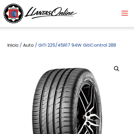
Inicio
/
Auto
/ GITI 225/45R17 94W GitiControl 288