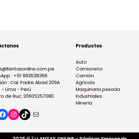
áctanos
Productos
Auto
s@llantasonline.com.pe
Camioneta
App : +51 992638366
Camión
ión : Cal. Padre Abad 209A
Agrícola
 - Lima - Perú
Maquinaria pesada
o de Ruc: 20605257080
Industriales
Minería
2026 © | LLANTAS ONLINE - Páginas Emprende