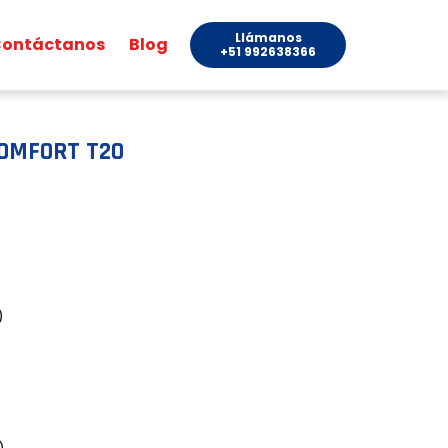
Llámanos
ontáctanos
Blog
+51 992638366
ICOMFORT T20
)
)