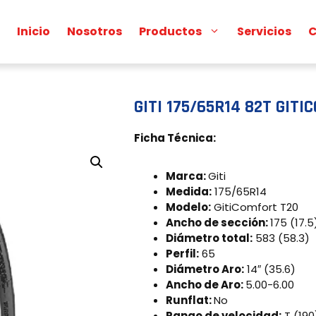
Inicio
Nosotros
Productos
Servicios
C
GITI 175/65R14 82T GIT
Ficha Técnica:
Marca:
Giti
Medida:
175/65R14
Modelo:
GitiComfort T20
Ancho de sección:
175 (17.5
Diámetro total:
583 (58.3)
Perfil:
65
Diámetro Aro:
14″ (35.6)
Ancho de Aro:
5.00-6.00
Runflat:
No
Rango de velocidad:
T (190