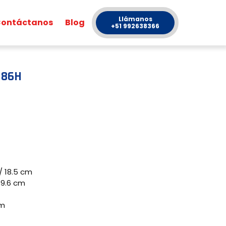
Llámanos
ontáctanos
Blog
+51 992638366
 86H
 18.5 cm
9.6 cm
cm