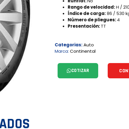
Runflat:
No
Rango de velocidad:
H / 21
Índice de carga:
86 / 530 k
Número de pliegues:
4
Presentación:
TT
Categorias:
Auto
Marca:
Continental
COTIZAR
CON
NADOS