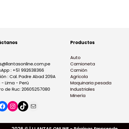
áctanos
Productos
Auto
s@llantasonline.com.pe
Camioneta
App : +51 992638366
Camión
ión : Cal. Padre Abad 209A
Agrícola
 - Lima - Perú
Maquinaria pesada
o de Ruc: 20605257080
Industriales
Minería
2026 © | LLANTAS ONLINE - Páginas Emprende