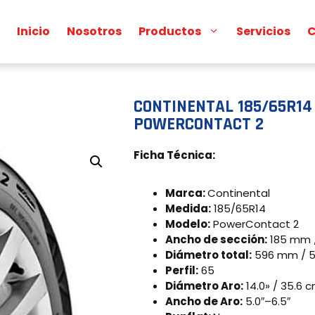
Inicio
Nosotros
Productos
Servicios
C
CONTINENTAL 185/65R14
POWERCONTACT 2
Ficha Técnica:
Marca:
Continental
Medida:
185/65R14
Modelo:
PowerContact 2
Ancho de sección:
185 mm /
Diámetro total:
596 mm / 5
Perfil:
65
Diámetro Aro:
14.0» / 35.6 
Ancho de Aro:
5.0″–6.5″