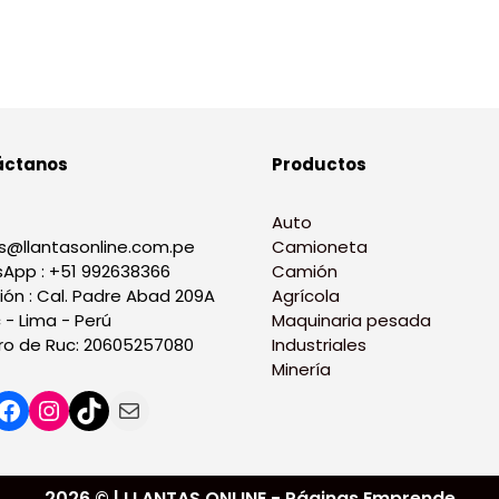
áctanos
Productos
Auto
s@llantasonline.com.pe
Camioneta
App : +51 992638366
Camión
ión : Cal. Padre Abad 209A
Agrícola
 - Lima - Perú
Maquinaria pesada
o de Ruc: 20605257080
Industriales
Minería
2026 © | LLANTAS ONLINE - Páginas Emprende