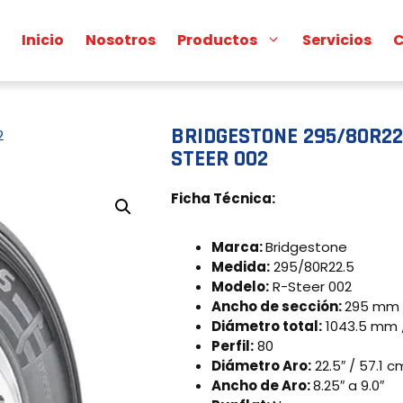
Inicio
Nosotros
Productos
Servicios
C
BRIDGESTONE 295/80R22.
2
STEER 002
Ficha Técnica:
Marca:
Bridgestone
Medida:
295/80R22.5
Modelo:
R-Steer 002
Ancho de sección:
295 mm 
Diámetro total:
1043.5 mm /
Perfil:
80
Diámetro Aro:
22.5″ / 57.1 c
Ancho de Aro:
8.25″ a 9.0″