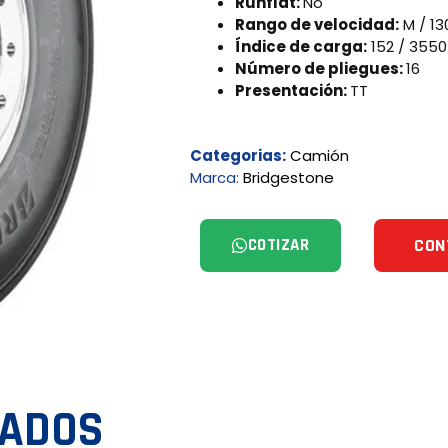
Runflat:
No
Rango de velocidad:
M / 13
Índice de carga:
152 / 3550
Número de pliegues:
16
Presentación:
TT
Categorias:
Camión
Marca:
Bridgestone
COTIZAR
CON
NADOS