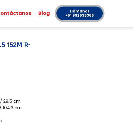
Llámanos
ontáctanos
Blog
+51 992638366
5 152M R-
/ 29.5 cm
 104.3 cm
m