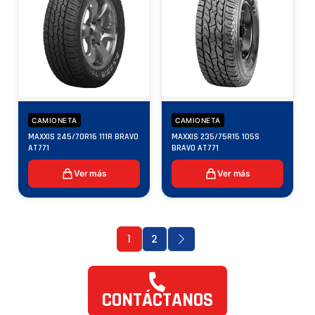
CAMIONETA
CAMIONETA
MAXXIS 245/70R16 111R BRAVO
MAXXIS 235/75R15 105S
AT771
BRAVO AT771
Ver más
Ver más
1
2
CONTÁCTANOS