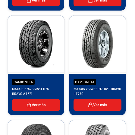
Ver más
Ver más
CAMIONETA
CAMIONETA
MAXXIS 275/55R20 117S
MAXXIS 265/65R17 112T BRAVO
BRAVO AT771
HT770
Ver más
Ver más