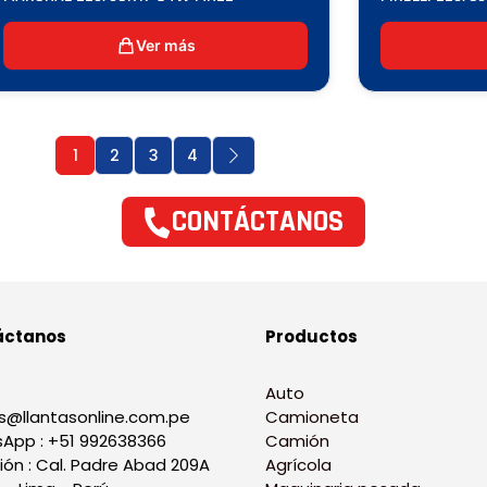
Ver más
1
2
3
4
CONTÁCTANOS
áctanos
Productos
Auto
s@llantasonline.com.pe
Camioneta
App : +51 992638366
Camión
ión : Cal. Padre Abad 209A
Agrícola