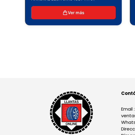
Ver más
Cont
Email :
venta
Whats
Direcc