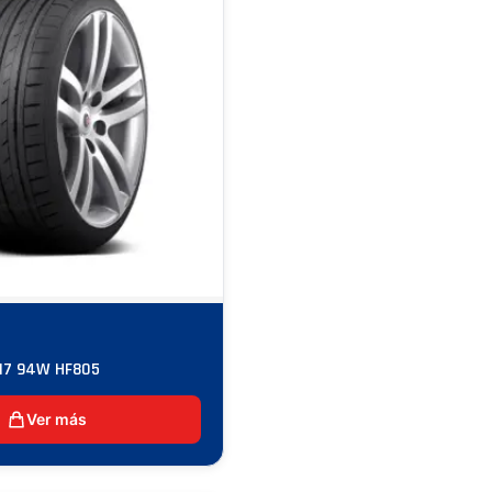
R17 94W HF805
Ver más