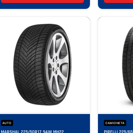
AUTO
CAMIONETA
MARSHAL 225/50R17 94W MH22
PIRELLI 225/6