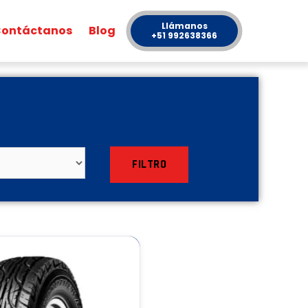
Llámanos
ontáctanos
Blog
+51 992638366
FILTRO