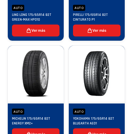
AUTO
AUTO
LING LONG 175/65R14 82T
PIRELLI 175/65R14 82T
GREEN-MAX HP010
CINTURATO P1
Ver más
Ver más
AUTO
AUTO
MICHELIN 175/65R14 82T
YOKOHAMA 175/65R14 82T
ENERGY XM2+
BLUEARTH AE01