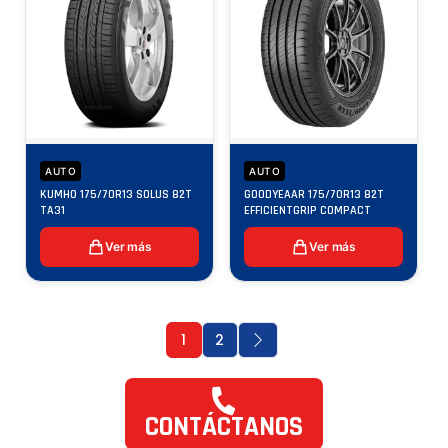
AUTO
AUTO
KUMHO 175/70R13 SOLUS 82T
GOODYEAAR 175/70R13 82T
TA31
EFFICIENTGRIP COMPACT
Ver más
Ver más
1
2
CONTÁCTANOS